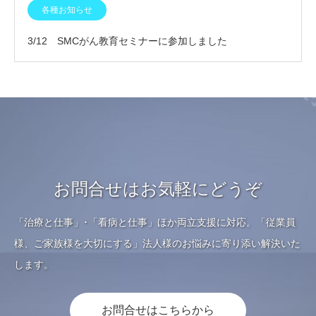
いたしました
各種お知らせ
3/12 SMCがん教育セミナーに参加しました
お問合せはお気軽にどうぞ
「治療と仕事」･「看病と仕事」ほか両立支援に対応。「従業員
様、ご家族様を大切にする」法人様のお悩みに寄り添い解決いた
します。
お問合せはこちらから