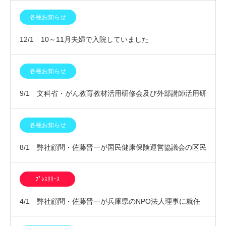
を行います
各種お知らせ
12/1 10～11月夫婦で入院していました
各種お知らせ
9/1 文科省・がん教育教材活用研修会及び外部講師活用研
修会に参加しました
各種お知らせ
8/1 弊社顧問・佐藤晋一が国民健康保険運営協議会の区民
委員に委嘱されました
ﾌﾟﾚｽﾘﾘｰｽ
4/1 弊社顧問・佐藤晋一が兵庫県のNPO法人理事に就任