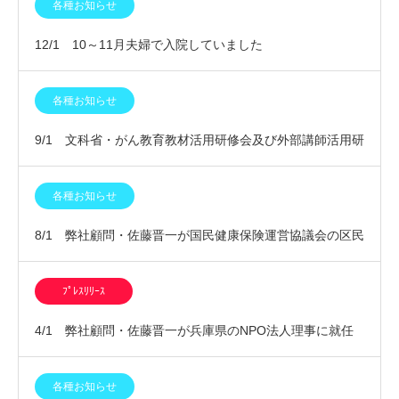
を行います
各種お知らせ
12/1 10～11月夫婦で入院していました
各種お知らせ
9/1 文科省・がん教育教材活用研修会及び外部講師活用研
修会に参加しました
各種お知らせ
8/1 弊社顧問・佐藤晋一が国民健康保険運営協議会の区民
委員に委嘱されました
ﾌﾟﾚｽﾘﾘｰｽ
4/1 弊社顧問・佐藤晋一が兵庫県のNPO法人理事に就任
いたしました
各種お知らせ