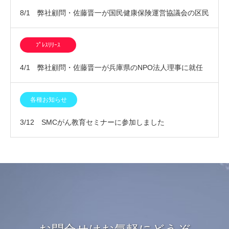
8/1 弊社顧問・佐藤晋一が国民健康保険運営協議会の区民
委員に委嘱されました
ﾌﾟﾚｽﾘﾘｰｽ
4/1 弊社顧問・佐藤晋一が兵庫県のNPO法人理事に就任
いたしました
各種お知らせ
3/12 SMCがん教育セミナーに参加しました