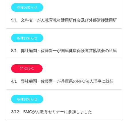
各種お知らせ
9/1 文科省・がん教育教材活用研修会及び外部講師活用研
修会に参加しました
各種お知らせ
8/1 弊社顧問・佐藤晋一が国民健康保険運営協議会の区民
委員に委嘱されました
ﾌﾟﾚｽﾘﾘｰｽ
4/1 弊社顧問・佐藤晋一が兵庫県のNPO法人理事に就任
いたしました
各種お知らせ
3/12 SMCがん教育セミナーに参加しました